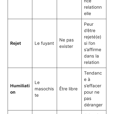
nce
relationn
elle
Peur
d’être
rejeté(e)
Ne pas
Rejet
Le fuyant
si l’on
exister
s’affirme
dans la
relation
Tendanc
e à
Le
Humiliati
s’effacer
masochis
Être libre
on
pour ne
te
pas
déranger