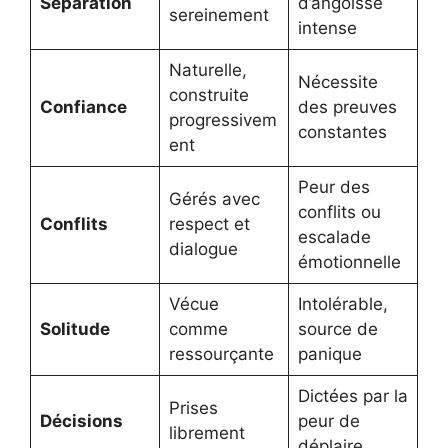
Séparation
d’angoisse
sereinement
intense
Naturelle,
Nécessite
construite
Confiance
des preuves
progressivem
constantes
ent
Peur des
Gérés avec
conflits ou
Conflits
respect et
escalade
dialogue
émotionnelle
Vécue
Intolérable,
Solitude
comme
source de
ressourçante
panique
Dictées par la
Prises
Décisions
peur de
librement
déplaire