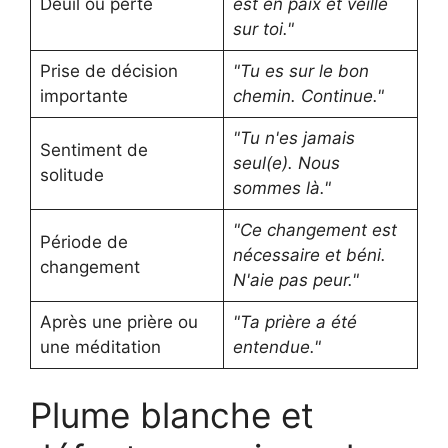
Deuil ou perte
est en paix et veille
sur toi."
Prise de décision
"Tu es sur le bon
importante
chemin. Continue."
"Tu n'es jamais
Sentiment de
seul(e). Nous
solitude
sommes là."
"Ce changement est
Période de
nécessaire et béni.
changement
N'aie pas peur."
Après une prière ou
"Ta prière a été
une méditation
entendue."
Plume blanche et