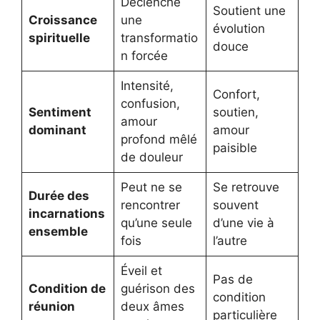
Déclenche
Soutient une
Croissance
une
évolution
spirituelle
transformatio
douce
n forcée
Intensité,
Confort,
confusion,
Sentiment
soutien,
amour
dominant
amour
profond mêlé
paisible
de douleur
Peut ne se
Se retrouve
Durée des
rencontrer
souvent
incarnations
qu’une seule
d’une vie à
ensemble
fois
l’autre
Éveil et
Pas de
Condition de
guérison des
condition
réunion
deux âmes
particulière