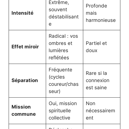
Extrême,
Profonde
souvent
Intensité
mais
déstabilisant
harmonieuse
e
Radical : vos
ombres et
Partiel et
Effet miroir
lumières
doux
reflétées
Fréquente
Rare si la
(cycles
Séparation
connexion
coureur/chas
est saine
seur)
Oui, mission
Non
Mission
spirituelle
nécessairem
commune
collective
ent