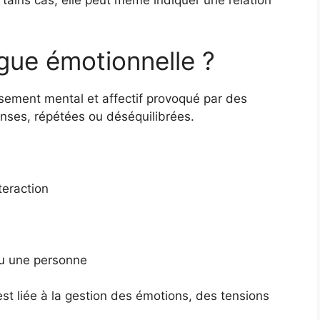
ains cas, elle peut même indiquer une relation
igue émotionnelle ?
isement mental et affectif provoqué par des
tenses, répétées ou déséquilibrées.
teraction
vu une personne
est liée à la gestion des émotions, des tensions