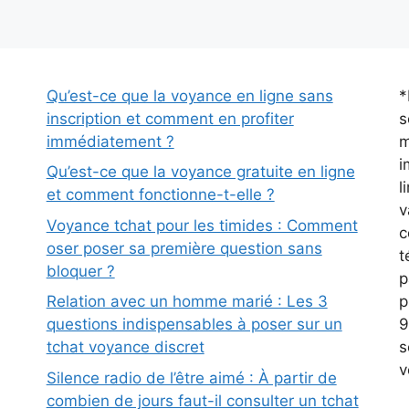
Qu’est-ce que la voyance en ligne sans
*
inscription et comment en profiter
s
immédiatement ?
m
i
Qu’est-ce que la voyance gratuite en ligne
l
et comment fonctionne-t-elle ?
v
Voyance tchat pour les timides : Comment
c
oser poser sa première question sans
t
bloquer ?
p
p
Relation avec un homme marié : Les 3
9
questions indispensables à poser sur un
s
tchat voyance discret
v
Silence radio de l’être aimé : À partir de
combien de jours faut-il consulter un tchat